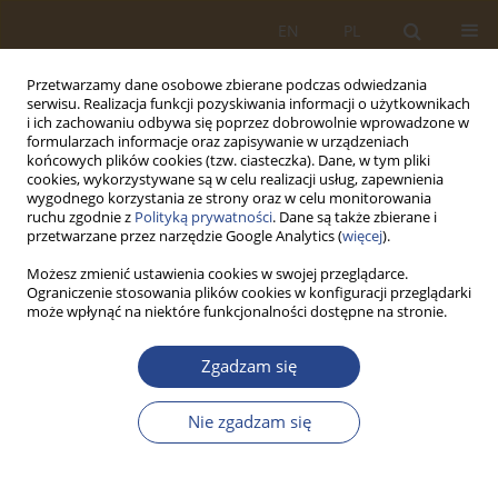
EN
PL
Przetwarzamy dane osobowe zbierane podczas odwiedzania
serwisu. Realizacja funkcji pozyskiwania informacji o użytkownikach
i ich zachowaniu odbywa się poprzez dobrowolnie wprowadzone w
formularzach informacje oraz zapisywanie w urządzeniach
końcowych plików cookies (tzw. ciasteczka). Dane, w tym pliki
cookies, wykorzystywane są w celu realizacji usług, zapewnienia
wygodnego korzystania ze strony oraz w celu monitorowania
ruchu zgodnie z
Polityką prywatności
. Dane są także zbierane i
przetwarzane przez narzędzie Google Analytics (
więcej
).
Możesz zmienić ustawienia cookies w swojej przeglądarce.
Ograniczenie stosowania plików cookies w konfiguracji przeglądarki
1/2016 vol. 44
może wpłynąć na niektóre funkcjonalności dostępne na stronie.
ARTYKUŁ ORYGINALNY
Zgadzam się
EFFECTS OF INNOVATION
Nie zgadzam się
ACTIVITY IN METALLURGICAL