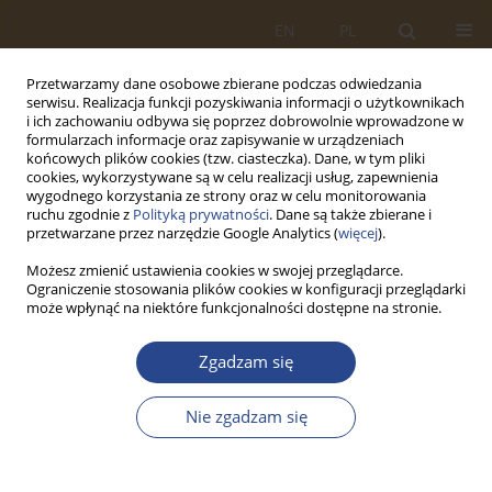
EN
PL
Przetwarzamy dane osobowe zbierane podczas odwiedzania
serwisu. Realizacja funkcji pozyskiwania informacji o użytkownikach
i ich zachowaniu odbywa się poprzez dobrowolnie wprowadzone w
formularzach informacje oraz zapisywanie w urządzeniach
końcowych plików cookies (tzw. ciasteczka). Dane, w tym pliki
cookies, wykorzystywane są w celu realizacji usług, zapewnienia
wygodnego korzystania ze strony oraz w celu monitorowania
ruchu zgodnie z
Polityką prywatności
. Dane są także zbierane i
przetwarzane przez narzędzie Google Analytics (
więcej
).
Możesz zmienić ustawienia cookies w swojej przeglądarce.
Ograniczenie stosowania plików cookies w konfiguracji przeglądarki
Autor
Roman POLAK
może wpłynąć na niektóre funkcjonalności dostępne na stronie.
ARTYKUŁ ORYGINALNY
Zgadzam się
FORMALNE MOŻLIWOŚCI KIEROWANIA ZAKUPÓW
SPRZĘTU WOJSKOWEGO DO POLSKIEGO
Nie zgadzam się
PRZEMYSŁU OBRONNEGO
Roman POLAK
,
Mariusz SOCZYŃSKI