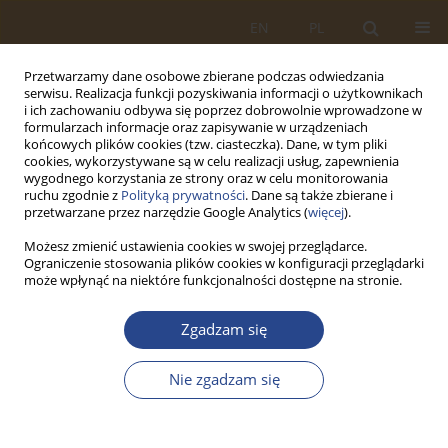
EN
PL
Przetwarzamy dane osobowe zbierane podczas odwiedzania
serwisu. Realizacja funkcji pozyskiwania informacji o użytkownikach
i ich zachowaniu odbywa się poprzez dobrowolnie wprowadzone w
formularzach informacje oraz zapisywanie w urządzeniach
końcowych plików cookies (tzw. ciasteczka). Dane, w tym pliki
cookies, wykorzystywane są w celu realizacji usług, zapewnienia
wygodnego korzystania ze strony oraz w celu monitorowania
ruchu zgodnie z
Polityką prywatności
. Dane są także zbierane i
przetwarzane przez narzędzie Google Analytics (
więcej
).
Możesz zmienić ustawienia cookies w swojej przeglądarce.
Ograniczenie stosowania plików cookies w konfiguracji przeglądarki
Autor
Piotr Pryciński
może wpłynąć na niektóre funkcjonalności dostępne na stronie.
Zgadzam się
ARTYKUŁ ORYGINALNY
Perspektywy rozwoju pojazdów bezemisyjnych i
Nie zgadzam się
niskoemisyjnych w systemach dystrybucji
miejskiej w świetle aktualnej sytuacji na rynku
paliw