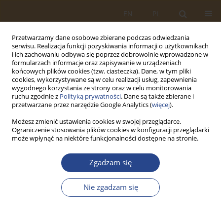
EN
PL
Przetwarzamy dane osobowe zbierane podczas odwiedzania
serwisu. Realizacja funkcji pozyskiwania informacji o użytkownikach
i ich zachowaniu odbywa się poprzez dobrowolnie wprowadzone w
formularzach informacje oraz zapisywanie w urządzeniach
końcowych plików cookies (tzw. ciasteczka). Dane, w tym pliki
cookies, wykorzystywane są w celu realizacji usług, zapewnienia
wygodnego korzystania ze strony oraz w celu monitorowania
ruchu zgodnie z
Polityką prywatności
. Dane są także zbierane i
przetwarzane przez narzędzie Google Analytics (
więcej
).
Możesz zmienić ustawienia cookies w swojej przeglądarce.
Ograniczenie stosowania plików cookies w konfiguracji przeglądarki
Autor
Monika Szyłkowska
może wpłynąć na niektóre funkcjonalności dostępne na stronie.
ARTYKUŁ ORYGINALNY
Zgadzam się
WYBRANE PROBLEMY LOGISTYKI
MIĘDZYNARODOWEJ - SYSTEMY INFORMATYCZNE
Nie zgadzam się
W MIĘDZYNARODOWYCH ŁAŃCUCHACH DOSTAW
Roman POLAK
,
Monika SZYŁKOWSKA