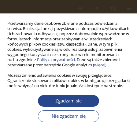
EN
PL
Przetwarzamy dane osobowe zbierane podczas odwiedzania
serwisu. Realizacja funkcji pozyskiwania informacji o użytkownikach
i ich zachowaniu odbywa się poprzez dobrowolnie wprowadzone w
formularzach informacje oraz zapisywanie w urządzeniach
końcowych plików cookies (tzw. ciasteczka). Dane, w tym pliki
cookies, wykorzystywane są w celu realizacji usług, zapewnienia
wygodnego korzystania ze strony oraz w celu monitorowania
ruchu zgodnie z
Polityką prywatności
. Dane są także zbierane i
przetwarzane przez narzędzie Google Analytics (
więcej
).
Możesz zmienić ustawienia cookies w swojej przeglądarce.
Ograniczenie stosowania plików cookies w konfiguracji przeglądarki
Autor
Gulzhan Karimbayeva
może wpłynąć na niektóre funkcjonalności dostępne na stronie.
Zgadzam się
ARTYKUŁ ORYGINALNY
Economic conditions for the introduction of
Nie zgadzam się
transportation technologies in integrated
transport systems
Andrii Bieliatynskyi
,
Antoniia Bieliatynska
,
Bokhodir Isroilov
,
Dinara