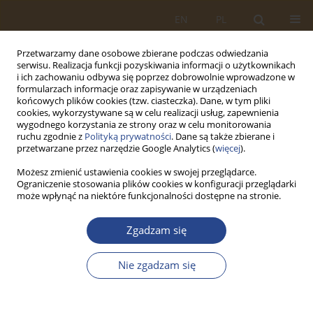
EN
PL
Przetwarzamy dane osobowe zbierane podczas odwiedzania
serwisu. Realizacja funkcji pozyskiwania informacji o użytkownikach
i ich zachowaniu odbywa się poprzez dobrowolnie wprowadzone w
formularzach informacje oraz zapisywanie w urządzeniach
końcowych plików cookies (tzw. ciasteczka). Dane, w tym pliki
cookies, wykorzystywane są w celu realizacji usług, zapewnienia
wygodnego korzystania ze strony oraz w celu monitorowania
ruchu zgodnie z
Polityką prywatności
. Dane są także zbierane i
przetwarzane przez narzędzie Google Analytics (
więcej
).
Możesz zmienić ustawienia cookies w swojej przeglądarce.
Ograniczenie stosowania plików cookies w konfiguracji przeglądarki
Autor
Grzegorz KRASNODĘBSKI
może wpłynąć na niektóre funkcjonalności dostępne na stronie.
ARTYKUŁ ORYGINALNY
Zgadzam się
NOWOCZESNE TECHNOLOGIE LOGISTYCZNE
JAKO ŹRÓDŁO DODATKOWYCH WARTOŚCI W
Nie zgadzam się
ŁAŃCUCHU DOSTAW
Krzysztof FICOŃ
,
Grzegorz KRASNODĘBSKI