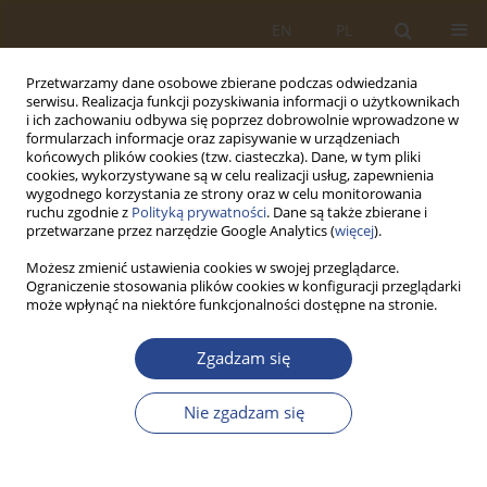
EN
PL
Przetwarzamy dane osobowe zbierane podczas odwiedzania
serwisu. Realizacja funkcji pozyskiwania informacji o użytkownikach
i ich zachowaniu odbywa się poprzez dobrowolnie wprowadzone w
formularzach informacje oraz zapisywanie w urządzeniach
końcowych plików cookies (tzw. ciasteczka). Dane, w tym pliki
cookies, wykorzystywane są w celu realizacji usług, zapewnienia
wygodnego korzystania ze strony oraz w celu monitorowania
ruchu zgodnie z
Polityką prywatności
. Dane są także zbierane i
przetwarzane przez narzędzie Google Analytics (
więcej
).
Możesz zmienić ustawienia cookies w swojej przeglądarce.
Ograniczenie stosowania plików cookies w konfiguracji przeglądarki
Autor
Ewa DZIUBA
może wpłynąć na niektóre funkcjonalności dostępne na stronie.
Zgadzam się
ARTYKUŁ ORYGINALNY
LISTY ZASTAWNE JAKO INSTRUMENT
Nie zgadzam się
WSPIERAJĄCY ROZWÓJ RYNKU KREDYTÓW
HIPOTECZNYCH W POLSCE
Ewa DZIUBA