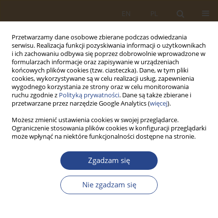
EN
PL
Przetwarzamy dane osobowe zbierane podczas odwiedzania
serwisu. Realizacja funkcji pozyskiwania informacji o użytkownikach
i ich zachowaniu odbywa się poprzez dobrowolnie wprowadzone w
formularzach informacje oraz zapisywanie w urządzeniach
końcowych plików cookies (tzw. ciasteczka). Dane, w tym pliki
cookies, wykorzystywane są w celu realizacji usług, zapewnienia
wygodnego korzystania ze strony oraz w celu monitorowania
ruchu zgodnie z
Polityką prywatności
. Dane są także zbierane i
przetwarzane przez narzędzie Google Analytics (
więcej
).
Możesz zmienić ustawienia cookies w swojej przeglądarce.
Ograniczenie stosowania plików cookies w konfiguracji przeglądarki
Autor
Arkadiusz Chomacki
może wpłynąć na niektóre funkcjonalności dostępne na stronie.
Zgadzam się
ARTYKUŁ ORYGINALNY
Adaptacja wybranych rozwiązań cyfrowych w
Nie zgadzam się
obszarze logistyki wojskowej
Anton Lisnik
,
Arkadiusz Chomacki
,
Anna Borucka
,
Rafał Parczewski
,
Grzegorz Markiewicz
,
Anna Pęzioł