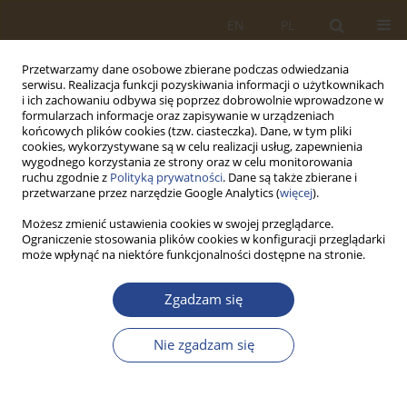
EN
PL
Przetwarzamy dane osobowe zbierane podczas odwiedzania
serwisu. Realizacja funkcji pozyskiwania informacji o użytkownikach
i ich zachowaniu odbywa się poprzez dobrowolnie wprowadzone w
formularzach informacje oraz zapisywanie w urządzeniach
końcowych plików cookies (tzw. ciasteczka). Dane, w tym pliki
cookies, wykorzystywane są w celu realizacji usług, zapewnienia
wygodnego korzystania ze strony oraz w celu monitorowania
ruchu zgodnie z
Polityką prywatności
. Dane są także zbierane i
przetwarzane przez narzędzie Google Analytics (
więcej
).
Możesz zmienić ustawienia cookies w swojej przeglądarce.
Ograniczenie stosowania plików cookies w konfiguracji przeglądarki
Autor
Anna GACKOWSKA
może wpłynąć na niektóre funkcjonalności dostępne na stronie.
Zgadzam się
ARTYKUŁ PRZEGLĄDOWY
1. Pomorska Brygada Logistyczna w latach 2004-
Nie zgadzam się
2021
Jakub Andrzej Konwerski
,
Anna GACKOWSKA
SLW 2021;55(2):79-100