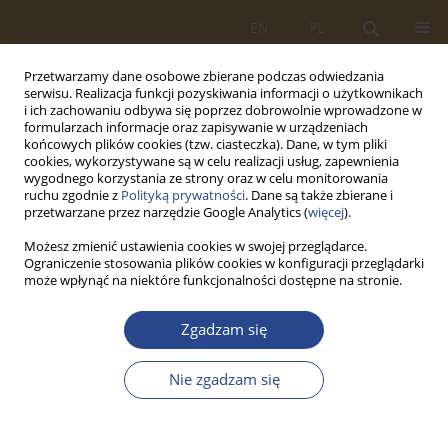
EN
PL
Przetwarzamy dane osobowe zbierane podczas odwiedzania
serwisu. Realizacja funkcji pozyskiwania informacji o użytkownikach
i ich zachowaniu odbywa się poprzez dobrowolnie wprowadzone w
formularzach informacje oraz zapisywanie w urządzeniach
końcowych plików cookies (tzw. ciasteczka). Dane, w tym pliki
cookies, wykorzystywane są w celu realizacji usług, zapewnienia
wygodnego korzystania ze strony oraz w celu monitorowania
ruchu zgodnie z
Polityką prywatności
. Dane są także zbierane i
przetwarzane przez narzędzie Google Analytics (
więcej
).
Możesz zmienić ustawienia cookies w swojej przeglądarce.
Ograniczenie stosowania plików cookies w konfiguracji przeglądarki
Autor
Łukasz ORŁOWSKI
może wpłynąć na niektóre funkcjonalności dostępne na stronie.
ARTYKUŁ ORYGINALNY
Zgadzam się
WPŁYW WYBRANYCH ELEMENTÓW
INFRASTRUKTURY LOGISTYCZNEJ NA
Nie zgadzam się
EFEKTYWNOŚĆ FUNKCJONOWANIA TRANSPORT
LOTNICZEGO