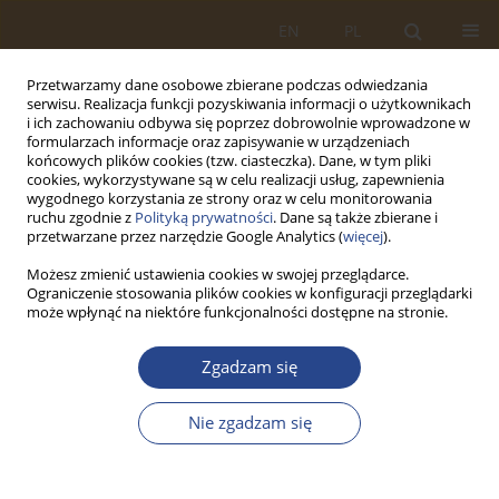
EN
PL
Przetwarzamy dane osobowe zbierane podczas odwiedzania
serwisu. Realizacja funkcji pozyskiwania informacji o użytkownikach
i ich zachowaniu odbywa się poprzez dobrowolnie wprowadzone w
formularzach informacje oraz zapisywanie w urządzeniach
końcowych plików cookies (tzw. ciasteczka). Dane, w tym pliki
cookies, wykorzystywane są w celu realizacji usług, zapewnienia
wygodnego korzystania ze strony oraz w celu monitorowania
ruchu zgodnie z
Polityką prywatności
. Dane są także zbierane i
przetwarzane przez narzędzie Google Analytics (
więcej
).
Możesz zmienić ustawienia cookies w swojej przeglądarce.
Ograniczenie stosowania plików cookies w konfiguracji przeglądarki
1/2016 vol. 44
może wpłynąć na niektóre funkcjonalności dostępne na stronie.
ARTYKUŁ ORYGINALNY
Zgadzam się
ANALIZA ATRAKCYJNOŚCI
Nie zgadzam się
SEKTORA USŁUG