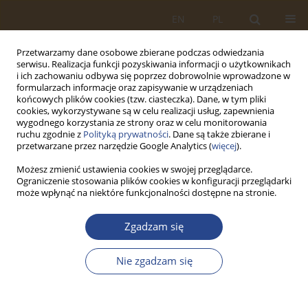
EN
PL
Przetwarzamy dane osobowe zbierane podczas odwiedzania
serwisu. Realizacja funkcji pozyskiwania informacji o użytkownikach
i ich zachowaniu odbywa się poprzez dobrowolnie wprowadzone w
formularzach informacje oraz zapisywanie w urządzeniach
końcowych plików cookies (tzw. ciasteczka). Dane, w tym pliki
cookies, wykorzystywane są w celu realizacji usług, zapewnienia
wygodnego korzystania ze strony oraz w celu monitorowania
ruchu zgodnie z
Polityką prywatności
. Dane są także zbierane i
przetwarzane przez narzędzie Google Analytics (
więcej
).
Możesz zmienić ustawienia cookies w swojej przeglądarce.
Ograniczenie stosowania plików cookies w konfiguracji przeglądarki
Słowo kluczowe
zasadnicza
może wpłynąć na niektóre funkcjonalności dostępne na stronie.
służba wojskowa
Zgadzam się
ARTYKUŁ ORYGINALNY
Nie zgadzam się
Analiza i ocena zmian w procesie adaptacji
żołnierzy do służby wojskowej