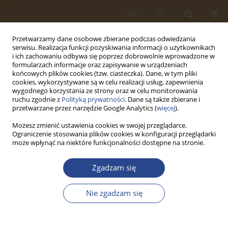
EN
PL
Przetwarzamy dane osobowe zbierane podczas odwiedzania
serwisu. Realizacja funkcji pozyskiwania informacji o użytkownikach
i ich zachowaniu odbywa się poprzez dobrowolnie wprowadzone w
formularzach informacje oraz zapisywanie w urządzeniach
końcowych plików cookies (tzw. ciasteczka). Dane, w tym pliki
cookies, wykorzystywane są w celu realizacji usług, zapewnienia
wygodnego korzystania ze strony oraz w celu monitorowania
ruchu zgodnie z
Polityką prywatności
. Dane są także zbierane i
przetwarzane przez narzędzie Google Analytics (
więcej
).
Możesz zmienić ustawienia cookies w swojej przeglądarce.
Ograniczenie stosowania plików cookies w konfiguracji przeglądarki
Słowo kluczowe
telekomunikacja
może wpłynąć na niektóre funkcjonalności dostępne na stronie.
awaryjna
Zgadzam się
ARTYKUŁ ORYGINALNY
Nie zgadzam się
Zarządzanie informacją w pomocy humanitarnej
na przykładzie Humanitarnego Klastra
Telekomunikacyjnego (ETC)