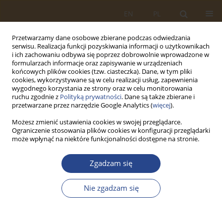
EN
PL
Przetwarzamy dane osobowe zbierane podczas odwiedzania
serwisu. Realizacja funkcji pozyskiwania informacji o użytkownikach
i ich zachowaniu odbywa się poprzez dobrowolnie wprowadzone w
formularzach informacje oraz zapisywanie w urządzeniach
końcowych plików cookies (tzw. ciasteczka). Dane, w tym pliki
cookies, wykorzystywane są w celu realizacji usług, zapewnienia
wygodnego korzystania ze strony oraz w celu monitorowania
ruchu zgodnie z
Polityką prywatności
. Dane są także zbierane i
przetwarzane przez narzędzie Google Analytics (
więcej
).
Możesz zmienić ustawienia cookies w swojej przeglądarce.
Ograniczenie stosowania plików cookies w konfiguracji przeglądarki
Słowo kluczowe
strategia
może wpłynąć na niektóre funkcjonalności dostępne na stronie.
ARTYKUŁ ORYGINALNY
Zgadzam się
PROBLEMATYKA UZUPEŁNIANIA OBSZARÓW
KOMPLETACJI W MAGAZYNACH
Nie zgadzam się
DYSTRYBUCYJNYCH
Konrad LEWCZUK
,
Marcin ŁAJSZCZAK