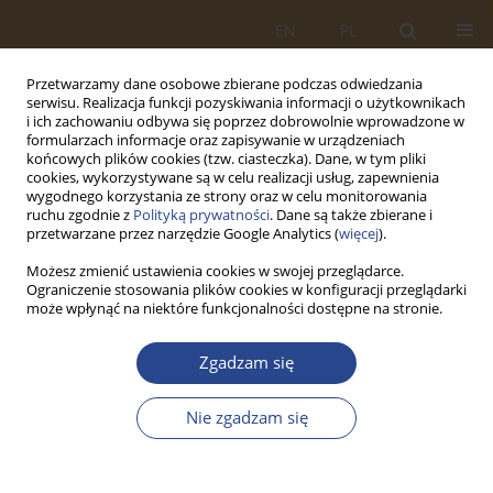
EN
PL
Przetwarzamy dane osobowe zbierane podczas odwiedzania
serwisu. Realizacja funkcji pozyskiwania informacji o użytkownikach
i ich zachowaniu odbywa się poprzez dobrowolnie wprowadzone w
formularzach informacje oraz zapisywanie w urządzeniach
końcowych plików cookies (tzw. ciasteczka). Dane, w tym pliki
cookies, wykorzystywane są w celu realizacji usług, zapewnienia
wygodnego korzystania ze strony oraz w celu monitorowania
ruchu zgodnie z
Polityką prywatności
. Dane są także zbierane i
przetwarzane przez narzędzie Google Analytics (
więcej
).
Możesz zmienić ustawienia cookies w swojej przeglądarce.
Ograniczenie stosowania plików cookies w konfiguracji przeglądarki
Słowo kluczowe
ocena jakości
może wpłynąć na niektóre funkcjonalności dostępne na stronie.
ARTYKUŁ ORYGINALNY
Zgadzam się
JAKOŚĆ I BEZPIECZEŃSTWO ŻYWNOŚCI I
ŻYWIENIA DLA POTRZEB SIŁ ZBROJNYCH RP
Nie zgadzam się
Andrzej ŚWIDERSKI
SLW 2015;43(2):285-295