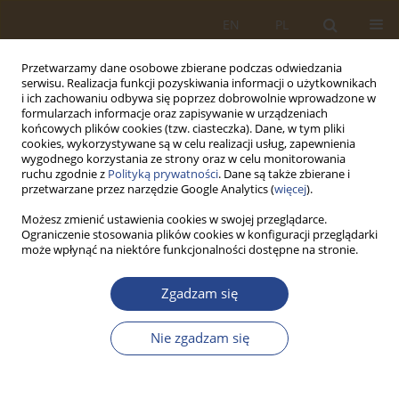
EN
PL
Przetwarzamy dane osobowe zbierane podczas odwiedzania
serwisu. Realizacja funkcji pozyskiwania informacji o użytkownikach
i ich zachowaniu odbywa się poprzez dobrowolnie wprowadzone w
formularzach informacje oraz zapisywanie w urządzeniach
końcowych plików cookies (tzw. ciasteczka). Dane, w tym pliki
cookies, wykorzystywane są w celu realizacji usług, zapewnienia
wygodnego korzystania ze strony oraz w celu monitorowania
ruchu zgodnie z
Polityką prywatności
. Dane są także zbierane i
przetwarzane przez narzędzie Google Analytics (
więcej
).
Możesz zmienić ustawienia cookies w swojej przeglądarce.
Ograniczenie stosowania plików cookies w konfiguracji przeglądarki
Słowo kluczowe
materiały pędne
może wpłynąć na niektóre funkcjonalności dostępne na stronie.
Zgadzam się
ARTYKUŁ ORYGINALNY
Perspektywy rozwoju pojazdów bezemisyjnych i
Nie zgadzam się
niskoemisyjnych w systemach dystrybucji
miejskiej w świetle aktualnej sytuacji na rynku
paliw