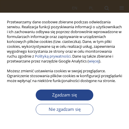
EN
PL
Przetwarzamy dane osobowe zbierane podczas odwiedzania
serwisu. Realizacja funkcji pozyskiwania informacji o użytkownikach
i ich zachowaniu odbywa się poprzez dobrowolnie wprowadzone w
formularzach informacje oraz zapisywanie w urządzeniach
końcowych plików cookies (tzw. ciasteczka). Dane, w tym pliki
cookies, wykorzystywane są w celu realizacji usług, zapewnienia
wygodnego korzystania ze strony oraz w celu monitorowania
ruchu zgodnie z
Polityką prywatności
. Dane są także zbierane i
przetwarzane przez narzędzie Google Analytics (
więcej
).
Możesz zmienić ustawienia cookies w swojej przeglądarce.
Ograniczenie stosowania plików cookies w konfiguracji przeglądarki
Słowo kluczowe
informatyka
może wpłynąć na niektóre funkcjonalności dostępne na stronie.
ARTYKUŁ ORYGINALNY
Zgadzam się
Logistyczna ciągłość działania w aspekcie
sprawności informacyjnej
Nie zgadzam się
Piotr ZASKÓRSKI
,
Włodzimierz Miszalski
SLW 2021;55(2):173-192