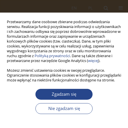
EN
PL
Przetwarzamy dane osobowe zbierane podczas odwiedzania
serwisu. Realizacja funkcji pozyskiwania informacji o użytkownikach
i ich zachowaniu odbywa się poprzez dobrowolnie wprowadzone w
formularzach informacje oraz zapisywanie w urządzeniach
końcowych plików cookies (tzw. ciasteczka). Dane, w tym pliki
cookies, wykorzystywane są w celu realizacji usług, zapewnienia
wygodnego korzystania ze strony oraz w celu monitorowania
ruchu zgodnie z
Polityką prywatności
. Dane są także zbierane i
przetwarzane przez narzędzie Google Analytics (
więcej
).
Możesz zmienić ustawienia cookies w swojej przeglądarce.
Ograniczenie stosowania plików cookies w konfiguracji przeglądarki
Słowo kluczowe
emisja
może wpłynąć na niektóre funkcjonalności dostępne na stronie.
zanieczyszczeń
Zgadzam się
ARTYKUŁ ORYGINALNY
Nie zgadzam się
WPŁYW TRANSPORTU DROGOWEGO NA
BEZPIECZEŃSTWO EKOLOGICZNE