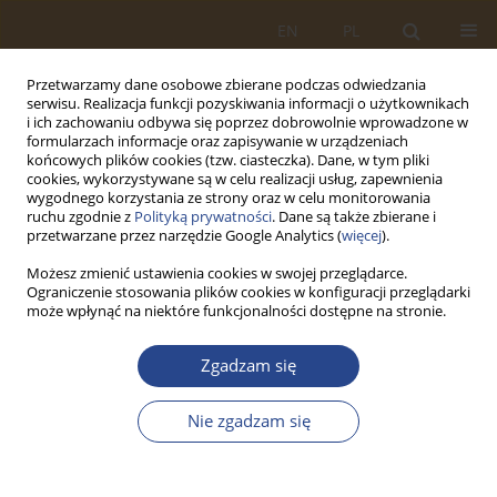
EN
PL
Przetwarzamy dane osobowe zbierane podczas odwiedzania
serwisu. Realizacja funkcji pozyskiwania informacji o użytkownikach
i ich zachowaniu odbywa się poprzez dobrowolnie wprowadzone w
formularzach informacje oraz zapisywanie w urządzeniach
końcowych plików cookies (tzw. ciasteczka). Dane, w tym pliki
cookies, wykorzystywane są w celu realizacji usług, zapewnienia
wygodnego korzystania ze strony oraz w celu monitorowania
ruchu zgodnie z
Polityką prywatności
. Dane są także zbierane i
przetwarzane przez narzędzie Google Analytics (
więcej
).
Możesz zmienić ustawienia cookies w swojej przeglądarce.
Ograniczenie stosowania plików cookies w konfiguracji przeglądarki
Słowo kluczowe
analiza
może wpłynąć na niektóre funkcjonalności dostępne na stronie.
wielokryterialna
Zgadzam się
ARTYKUŁ ORYGINALNY
Nie zgadzam się
Metoda ELECTRE I wspomagania decyzji w
doborze organizacji przewozu
ponadgabarytowego sprzętu jednostek