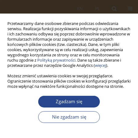
EN
PL
Przetwarzamy dane osobowe zbierane podczas odwiedzania
serwisu. Realizacja funkcji pozyskiwania informacji o użytkownikach
i ich zachowaniu odbywa się poprzez dobrowolnie wprowadzone w
formularzach informacje oraz zapisywanie w urządzeniach
końcowych plików cookies (tzw. ciasteczka). Dane, w tym pliki
cookies, wykorzystywane są w celu realizacji usług, zapewnienia
wygodnego korzystania ze strony oraz w celu monitorowania
ruchu zgodnie z
Polityką prywatności
. Dane są także zbierane i
przetwarzane przez narzędzie Google Analytics (
więcej
).
Możesz zmienić ustawienia cookies w swojej przeglądarce.
Ograniczenie stosowania plików cookies w konfiguracji przeglądarki
Słowo kluczowe
LOGREP
może wpłynąć na niektóre funkcjonalności dostępne na stronie.
Zgadzam się
ARTYKUŁ ORYGINALNY
OPTYMALIZACJA ZABEZPIECZENIA
Nie zgadzam się
MATERIAŁOWEGO Z WYKORZYSTANIEM
WARIANTOWEJ ANALIZY W MODULE SUPPLY
DISTRIBUTION MODEL SYSTEMU