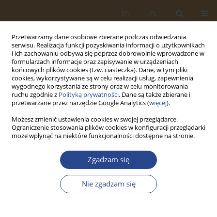
EN
PL
Przetwarzamy dane osobowe zbierane podczas odwiedzania
serwisu. Realizacja funkcji pozyskiwania informacji o użytkownikach
i ich zachowaniu odbywa się poprzez dobrowolnie wprowadzone w
formularzach informacje oraz zapisywanie w urządzeniach
końcowych plików cookies (tzw. ciasteczka). Dane, w tym pliki
cookies, wykorzystywane są w celu realizacji usług, zapewnienia
wygodnego korzystania ze strony oraz w celu monitorowania
ruchu zgodnie z
Polityką prywatności
. Dane są także zbierane i
przetwarzane przez narzędzie Google Analytics (
więcej
).
Możesz zmienić ustawienia cookies w swojej przeglądarce.
Ograniczenie stosowania plików cookies w konfiguracji przeglądarki
Słowo kluczowe
żywność
może wpłynąć na niektóre funkcjonalności dostępne na stronie.
ARTYKUŁ ORYGINALNY
Zgadzam się
JAKOŚĆ I BEZPIECZEŃSTWO ŻYWNOŚCI I
ŻYWIENIA DLA POTRZEB SIŁ ZBROJNYCH RP
Nie zgadzam się
Andrzej ŚWIDERSKI
SLW 2015;43(2):285-295