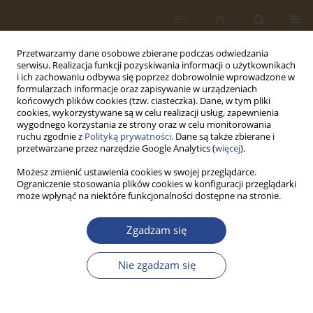
EN
PL
Przetwarzamy dane osobowe zbierane podczas odwiedzania
serwisu. Realizacja funkcji pozyskiwania informacji o użytkownikach
i ich zachowaniu odbywa się poprzez dobrowolnie wprowadzone w
formularzach informacje oraz zapisywanie w urządzeniach
końcowych plików cookies (tzw. ciasteczka). Dane, w tym pliki
cookies, wykorzystywane są w celu realizacji usług, zapewnienia
wygodnego korzystania ze strony oraz w celu monitorowania
ruchu zgodnie z
Polityką prywatności
. Dane są także zbierane i
przetwarzane przez narzędzie Google Analytics (
więcej
).
Możesz zmienić ustawienia cookies w swojej przeglądarce.
Ograniczenie stosowania plików cookies w konfiguracji przeglądarki
1/2024 vol. 60
może wpłynąć na niektóre funkcjonalności dostępne na stronie.
ARTYKUŁ ORYGINALNY
Zgadzam się
Methodology of legal research
Nie zgadzam się
in the security field