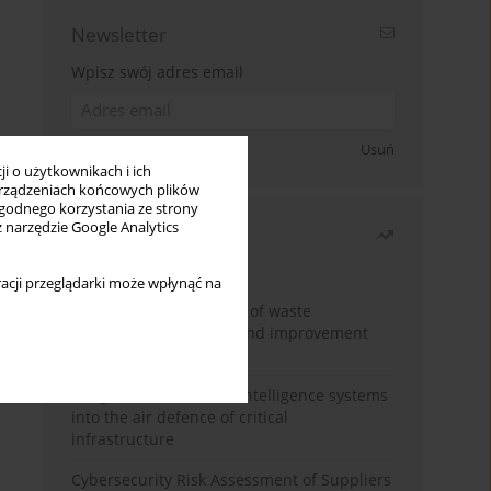
Newsletter
Wpisz swój adres email
Zapisz się
Usuń
i o użytkownikach i ich
rządzeniach końcowych plików
wygodnego korzystania ze strony
z narzędzie Google Analytics
Najczęściej czytane
Miesiąc
Rok
acji przeglądarki może wpłynąć na
Analysis and evaluation of waste
management logistics and improvement
proposals
Integration of artificial intelligence systems
into the air defence of critical
infrastructure
Cybersecurity Risk Assessment of Suppliers