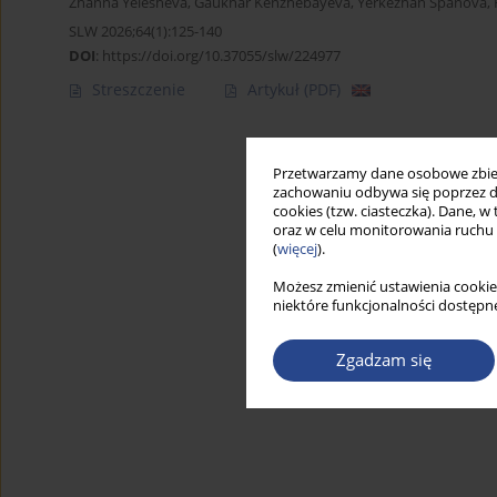
Zhanna Yelesheva
,
Gaukhar Kenzhebayeva
,
Yerkezhan Spanova
,
SLW 2026;64(1):125-140
DOI
:
https://doi.org/10.37055/slw/224977
Streszczenie
Artykuł
(PDF)
Przetwarzamy dane osobowe zbiera
zachowaniu odbywa się poprzez d
cookies (tzw. ciasteczka). Dane, w
oraz w celu monitorowania ruchu
(
więcej
).
Możesz zmienić ustawienia cookie
niektóre funkcjonalności dostępne
Zgadzam się