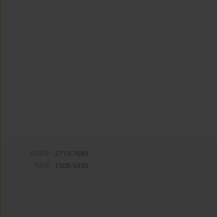
eISSN:
2719-7689
ISSN:
1508-5430