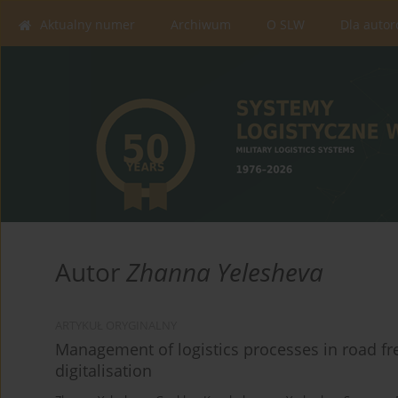
Aktualny numer
Archiwum
O SLW
Dla auto
Autor
Zhanna Yelesheva
ARTYKUŁ ORYGINALNY
Management of logistics processes in road fre
digitalisation