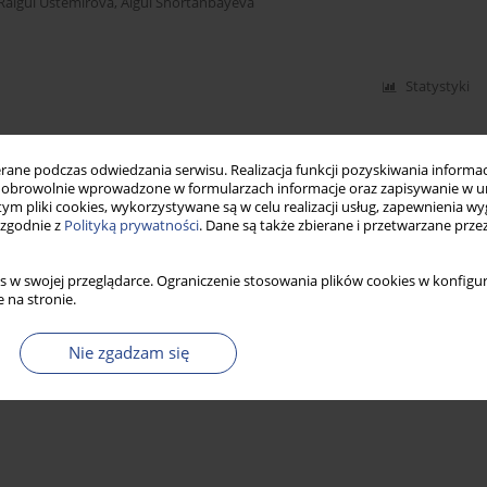
Raigul Ustemirova
,
Aigul Shortanbayeva
Statystyki
ne podczas odwiedzania serwisu. Realizacja funkcji pozyskiwania informacj
obrowolnie wprowadzone w formularzach informacje oraz zapisywanie w u
 tym pliki cookies, wykorzystywane są w celu realizacji usług, zapewnienia 
 zgodnie z
Polityką prywatności
. Dane są także zbierane i przetwarzane prze
s w swojej przeglądarce. Ograniczenie stosowania plików cookies w konfigur
 na stronie.
Nie zgadzam się