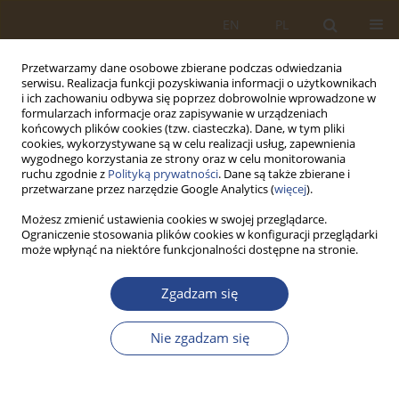
EN
PL
Przetwarzamy dane osobowe zbierane podczas odwiedzania
serwisu. Realizacja funkcji pozyskiwania informacji o użytkownikach
i ich zachowaniu odbywa się poprzez dobrowolnie wprowadzone w
formularzach informacje oraz zapisywanie w urządzeniach
końcowych plików cookies (tzw. ciasteczka). Dane, w tym pliki
cookies, wykorzystywane są w celu realizacji usług, zapewnienia
wygodnego korzystania ze strony oraz w celu monitorowania
ruchu zgodnie z
Polityką prywatności
. Dane są także zbierane i
przetwarzane przez narzędzie Google Analytics (
więcej
).
Możesz zmienić ustawienia cookies w swojej przeglądarce.
Ograniczenie stosowania plików cookies w konfiguracji przeglądarki
Autor
Yurii Halkin
może wpłynąć na niektóre funkcjonalności dostępne na stronie.
ARTYKUŁ ORYGINALNY
Zgadzam się
Integration of artificial intelligence systems into
the air defence of critical infrastructure
Nie zgadzam się
Andrii Volkov
,
Oleksandr Lezik
,
Yurii Halkin
,
Roman Popadiuk
,
Bohdan
Terletskyi