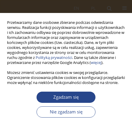
EN
PL
Przetwarzamy dane osobowe zbierane podczas odwiedzania
serwisu. Realizacja funkcji pozyskiwania informacji o użytkownikach
i ich zachowaniu odbywa się poprzez dobrowolnie wprowadzone w
formularzach informacje oraz zapisywanie w urządzeniach
końcowych plików cookies (tzw. ciasteczka). Dane, w tym pliki
cookies, wykorzystywane są w celu realizacji usług, zapewnienia
wygodnego korzystania ze strony oraz w celu monitorowania
ruchu zgodnie z
Polityką prywatności
. Dane są także zbierane i
przetwarzane przez narzędzie Google Analytics (
więcej
).
Możesz zmienić ustawienia cookies w swojej przeglądarce.
Ograniczenie stosowania plików cookies w konfiguracji przeglądarki
Autor
Valerii Malikov
może wpłynąć na niektóre funkcjonalności dostępne na stronie.
Zgadzam się
ARTYKUŁ ORYGINALNY
Model for assessing the mobility of the fuel
Nie zgadzam się
supply system in an operational-tactical troop
grouping
Dmytro Kupriyenko
,
Vitalii Druzhynin
,
Valerii Malikov
,
Vadym Malskij
,