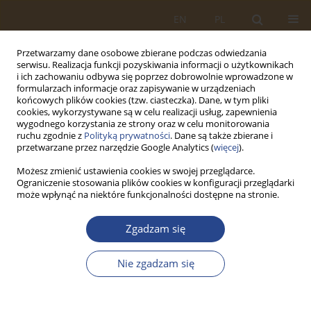
EN
PL
Przetwarzamy dane osobowe zbierane podczas odwiedzania
serwisu. Realizacja funkcji pozyskiwania informacji o użytkownikach
i ich zachowaniu odbywa się poprzez dobrowolnie wprowadzone w
formularzach informacje oraz zapisywanie w urządzeniach
końcowych plików cookies (tzw. ciasteczka). Dane, w tym pliki
cookies, wykorzystywane są w celu realizacji usług, zapewnienia
wygodnego korzystania ze strony oraz w celu monitorowania
ruchu zgodnie z
Polityką prywatności
. Dane są także zbierane i
przetwarzane przez narzędzie Google Analytics (
więcej
).
Możesz zmienić ustawienia cookies w swojej przeglądarce.
Ograniczenie stosowania plików cookies w konfiguracji przeglądarki
Autor
Wiktor Nowacki
może wpłynąć na niektóre funkcjonalności dostępne na stronie.
Zgadzam się
ARTYKUŁ ORYGINALNY
Electronic anti-theft protection for vehicles of
Nie zgadzam się
people with special needs
Piotr Góral
,
Paweł Pawłowski
,
Wiktor Nowacki
,
Jakub Wróbel
SLW 2023;59(2):287-298