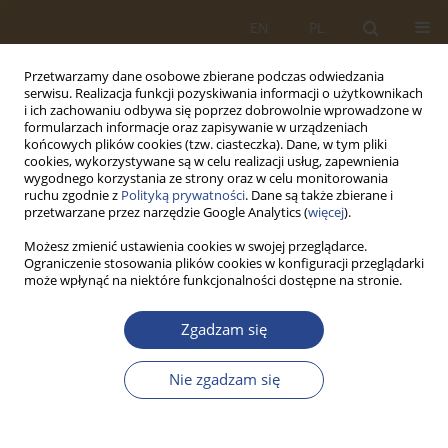
EN
PL
Przetwarzamy dane osobowe zbierane podczas odwiedzania
serwisu. Realizacja funkcji pozyskiwania informacji o użytkownikach
i ich zachowaniu odbywa się poprzez dobrowolnie wprowadzone w
formularzach informacje oraz zapisywanie w urządzeniach
końcowych plików cookies (tzw. ciasteczka). Dane, w tym pliki
cookies, wykorzystywane są w celu realizacji usług, zapewnienia
wygodnego korzystania ze strony oraz w celu monitorowania
ruchu zgodnie z
Polityką prywatności
. Dane są także zbierane i
przetwarzane przez narzędzie Google Analytics (
więcej
).
Możesz zmienić ustawienia cookies w swojej przeglądarce.
Ograniczenie stosowania plików cookies w konfiguracji przeglądarki
Autor
WITOLD BARTOSZEK
może wpłynąć na niektóre funkcjonalności dostępne na stronie.
Zgadzam się
ARTYKUŁ ORYGINALNY
Realizacja zadań wsparcia przez państwo-
Nie zgadzam się
gospodarza (HNS) na potrzeby przemieszczania
wojsk sojuszniczych
WITOLD MICHAŁ BARTOSZEK