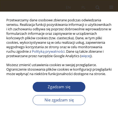
EN
PL
Przetwarzamy dane osobowe zbierane podczas odwiedzania
serwisu. Realizacja funkcji pozyskiwania informacji o użytkownikach
i ich zachowaniu odbywa się poprzez dobrowolnie wprowadzone w
formularzach informacje oraz zapisywanie w urządzeniach
końcowych plików cookies (tzw. ciasteczka). Dane, w tym pliki
cookies, wykorzystywane są w celu realizacji usług, zapewnienia
wygodnego korzystania ze strony oraz w celu monitorowania
ruchu zgodnie z
Polityką prywatności
. Dane są także zbierane i
przetwarzane przez narzędzie Google Analytics (
więcej
).
Możesz zmienić ustawienia cookies w swojej przeglądarce.
Ograniczenie stosowania plików cookies w konfiguracji przeglądarki
Autor
Valerii Kopiika
może wpłynąć na niektóre funkcjonalności dostępne na stronie.
Zgadzam się
ARTYKUŁ ORYGINALNY
Political and legal analysis of the mechanisms of
Nie zgadzam się
providing Ukraine with resources of strategic
importance in the context of increasing the
national defence potential