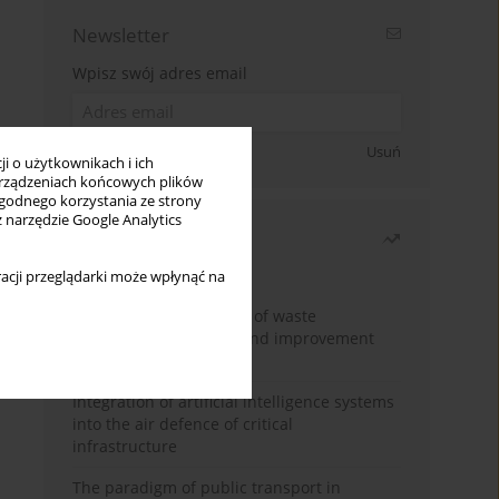
Newsletter
Wpisz swój adres email
Zapisz się
Usuń
i o użytkownikach i ich
rządzeniach końcowych plików
wygodnego korzystania ze strony
z narzędzie Google Analytics
Najczęściej czytane
Miesiąc
Rok
acji przeglądarki może wpłynąć na
Analysis and evaluation of waste
management logistics and improvement
proposals
Integration of artificial intelligence systems
into the air defence of critical
infrastructure
The paradigm of public transport in