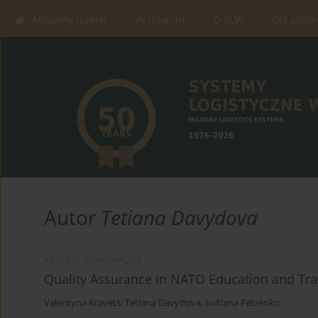
Aktualny numer
Archiwum
O SLW
Dla auto
Autor
Tetiana Davydova
ARTYKUŁ ORYGINALNY
Quality Assurance in NATO Education and Trai
Valentyna Kravets
,
Tetiana Davydova
,
Svitlana Petrenko