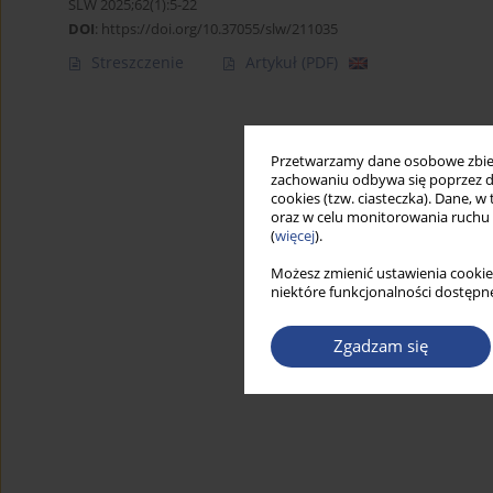
SLW 2025;62(1):5-22
DOI
:
https://doi.org/10.37055/slw/211035
Streszczenie
Artykuł
(PDF)
Przetwarzamy dane osobowe zbiera
zachowaniu odbywa się poprzez d
cookies (tzw. ciasteczka). Dane, w
oraz w celu monitorowania ruchu
(
więcej
).
Możesz zmienić ustawienia cookie
niektóre funkcjonalności dostępne
Zgadzam się