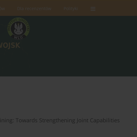
rów
Dla recenzentów
Polityki
ning: Towards Strengthening Joint Capabilities