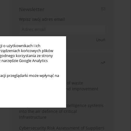
Newsletter
Wpisz swój adres email
Zapisz się
Usuń
i o użytkownikach i ich
rządzeniach końcowych plików
wygodnego korzystania ze strony
z narzędzie Google Analytics
Najczęściej czytane
Miesiąc
Rok
acji przeglądarki może wpłynąć na
Analysis and evaluation of waste
management logistics and improvement
proposals
Integration of artificial intelligence systems
into the air defence of critical
infrastructure
Cybersecurity Risk Assessment of Suppliers