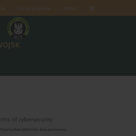
rów
Dla recenzentów
Polityki
erms of cybersecurity
Przemysław Jabłoński
,
Ewa Jankiewicz