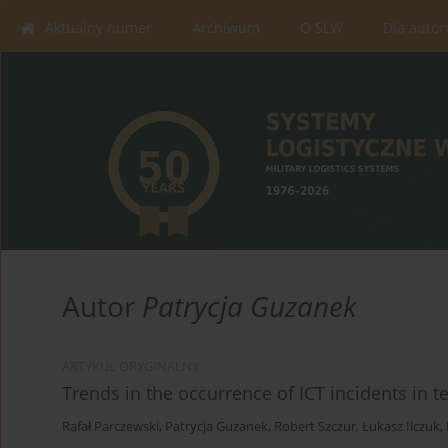
Aktualny numer
Archiwum
O SLW
Dla auto
Autor
Patrycja Guzanek
ARTYKUŁ ORYGINALNY
Trends in the occurrence of ICT incidents in t
Rafał Parczewski
,
Patrycja Guzanek
,
Robert Szczur
,
Łukasz Ilczuk
,