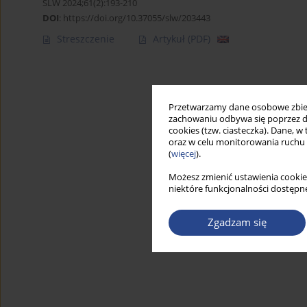
SLW 2024;61(2):193-210
DOI
:
https://doi.org/10.37055/slw/203443
Streszczenie
Artykuł
(PDF)
Przetwarzamy dane osobowe zbiera
zachowaniu odbywa się poprzez d
cookies (tzw. ciasteczka). Dane, w
oraz w celu monitorowania ruchu
(
więcej
).
Możesz zmienić ustawienia cookie
niektóre funkcjonalności dostępne
Zgadzam się