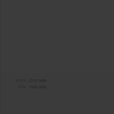
eISSN:
2719-7689
ISSN:
1508-5430