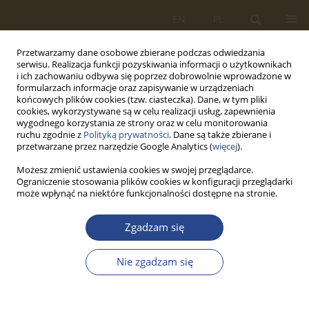
EN
PL
Przetwarzamy dane osobowe zbierane podczas odwiedzania
serwisu. Realizacja funkcji pozyskiwania informacji o użytkownikach
i ich zachowaniu odbywa się poprzez dobrowolnie wprowadzone w
formularzach informacje oraz zapisywanie w urządzeniach
końcowych plików cookies (tzw. ciasteczka). Dane, w tym pliki
cookies, wykorzystywane są w celu realizacji usług, zapewnienia
wygodnego korzystania ze strony oraz w celu monitorowania
ruchu zgodnie z
Polityką prywatności
. Dane są także zbierane i
przetwarzane przez narzędzie Google Analytics (
więcej
).
Możesz zmienić ustawienia cookies w swojej przeglądarce.
Ograniczenie stosowania plików cookies w konfiguracji przeglądarki
Autor
Oksana Myroshnychenko
może wpłynąć na niektóre funkcjonalności dostępne na stronie.
Zgadzam się
ARTYKUŁ ORYGINALNY
Development of pricing policy for car parking in
Nie zgadzam się
Ukrainian cities
Mykola Osetrin
,
Volodymyr Tarasiuk
,
Dmytro Bespalov
,
Oksana
Myroshnychenko
,
Mykola Vasylyshyn