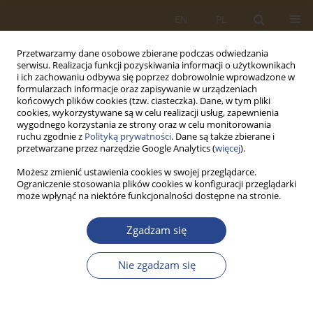
EN
PL
Przetwarzamy dane osobowe zbierane podczas odwiedzania
serwisu. Realizacja funkcji pozyskiwania informacji o użytkownikach
i ich zachowaniu odbywa się poprzez dobrowolnie wprowadzone w
formularzach informacje oraz zapisywanie w urządzeniach
końcowych plików cookies (tzw. ciasteczka). Dane, w tym pliki
cookies, wykorzystywane są w celu realizacji usług, zapewnienia
wygodnego korzystania ze strony oraz w celu monitorowania
ruchu zgodnie z
Polityką prywatności
. Dane są także zbierane i
przetwarzane przez narzędzie Google Analytics (
więcej
).
Możesz zmienić ustawienia cookies w swojej przeglądarce.
Ograniczenie stosowania plików cookies w konfiguracji przeglądarki
Autor
Marek Adamkiewicz
może wpłynąć na niektóre funkcjonalności dostępne na stronie.
Zgadzam się
ARTYKUŁ ORYGINALNY
FILOZOFICZNO-MORALNA INTERPRETACJA
Nie zgadzam się
WYBRANYCH HIPOTEZ LOGISTYKI
Marek ADAMKIEWICZ
SLW 2018;48(1):6-17