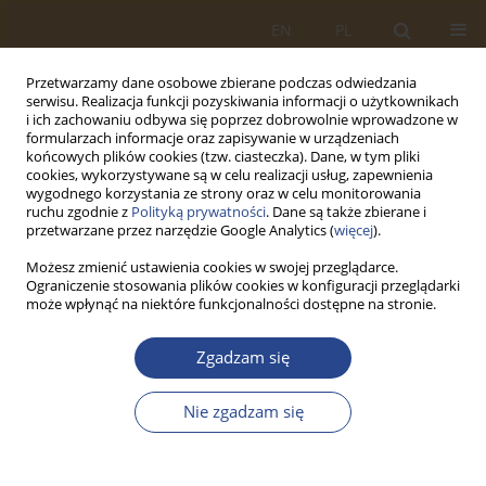
EN
PL
Przetwarzamy dane osobowe zbierane podczas odwiedzania
serwisu. Realizacja funkcji pozyskiwania informacji o użytkownikach
i ich zachowaniu odbywa się poprzez dobrowolnie wprowadzone w
formularzach informacje oraz zapisywanie w urządzeniach
końcowych plików cookies (tzw. ciasteczka). Dane, w tym pliki
cookies, wykorzystywane są w celu realizacji usług, zapewnienia
wygodnego korzystania ze strony oraz w celu monitorowania
ruchu zgodnie z
Polityką prywatności
. Dane są także zbierane i
przetwarzane przez narzędzie Google Analytics (
więcej
).
Możesz zmienić ustawienia cookies w swojej przeglądarce.
Ograniczenie stosowania plików cookies w konfiguracji przeglądarki
Autor
Maja GAWRYLUK
może wpłynąć na niektóre funkcjonalności dostępne na stronie.
Zgadzam się
ARTYKUŁ ORYGINALNY
MODELOWANIE PROCESÓW MAGAZYNOWYCH
Nie zgadzam się
Marian Brzeziński
,
Maja GAWRYLUK
,
Katarzyna GŁODOWSKA
SLW 2017;47(2):30-43
DOI
:
https://doi.org/10.5604/01.3001.0011.5994