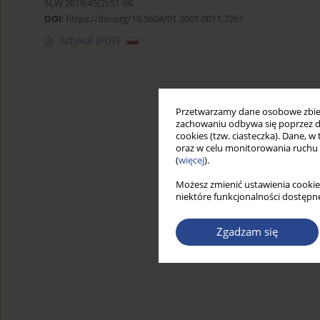
SLW 2016;45(2):51-66
DOI
:
https://doi.org/10.5604/01.3001.0011.7261
Artykuł
(PDF)
Przetwarzamy dane osobowe zbiera
zachowaniu odbywa się poprzez d
cookies (tzw. ciasteczka). Dane, w
oraz w celu monitorowania ruchu
(
więcej
).
Możesz zmienić ustawienia cookie
niektóre funkcjonalności dostępne
Zgadzam się