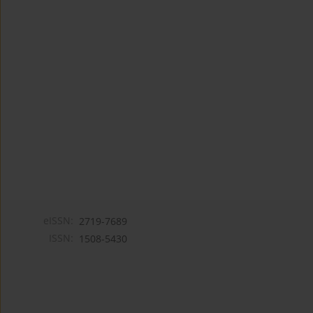
eISSN:
2719-7689
ISSN:
1508-5430