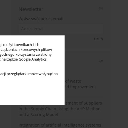
Newsletter
Wpisz swój adres email
Zapisz się
Usuń
i o użytkownikach i ich
rządzeniach końcowych plików
wygodnego korzystania ze strony
z narzędzie Google Analytics
Najczęściej czytane
Miesiąc
Rok
acji przeglądarki może wpłynąć na
Analysis and evaluation of waste
management logistics and improvement
proposals
Cybersecurity Risk Assessment of Suppliers
in the Supply Chain Using the AHP Method
and a Scoring Model
Integration of artificial intelligence systems