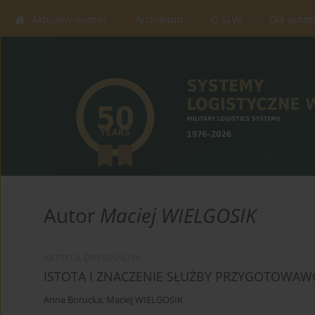
Aktualny numer
Archiwum
O SLW
Dla auto
Autor
Maciej WIELGOSIK
ARTYKUŁ ORYGINALNY
ISTOTA I ZNACZENIE SŁUŻBY PRZYGOTOWAWC
Anna Borucka
,
Maciej WIELGOSIK