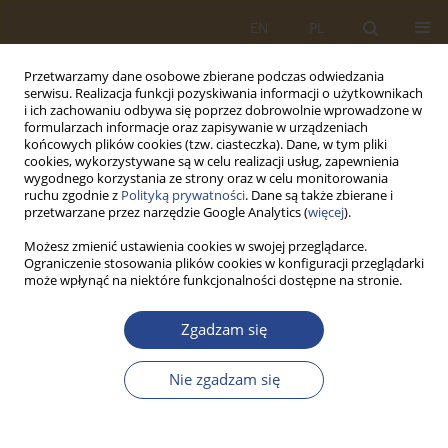
EN
PL
Przetwarzamy dane osobowe zbierane podczas odwiedzania
serwisu. Realizacja funkcji pozyskiwania informacji o użytkownikach
i ich zachowaniu odbywa się poprzez dobrowolnie wprowadzone w
formularzach informacje oraz zapisywanie w urządzeniach
końcowych plików cookies (tzw. ciasteczka). Dane, w tym pliki
cookies, wykorzystywane są w celu realizacji usług, zapewnienia
wygodnego korzystania ze strony oraz w celu monitorowania
ruchu zgodnie z
Polityką prywatności
. Dane są także zbierane i
przetwarzane przez narzędzie Google Analytics (
więcej
).
Możesz zmienić ustawienia cookies w swojej przeglądarce.
Ograniczenie stosowania plików cookies w konfiguracji przeglądarki
Autor
Jakub Wróbel
może wpłynąć na niektóre funkcjonalności dostępne na stronie.
Zgadzam się
ARTYKUŁ ORYGINALNY
Electronic anti-theft protection for vehicles of
Nie zgadzam się
people with special needs
Piotr Góral
,
Paweł Pawłowski
,
Wiktor Nowacki
,
Jakub Wróbel
SLW 2023;59(2):287-298