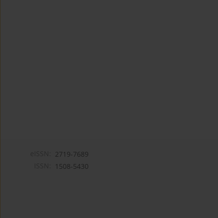
eISSN:
2719-7689
ISSN:
1508-5430