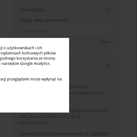
Newsletter
Wpisz swój adres email
Zapisz się
Usuń
i o użytkownikach i ich
rządzeniach końcowych plików
wygodnego korzystania ze strony
z narzędzie Google Analytics
Najczęściej czytane
Miesiąc
Rok
acji przeglądarki może wpłynąć na
Analysis and evaluation of waste
management logistics and improvement
proposals
Integration of artificial intelligence systems
into the air defence of critical
infrastructure
Cybersecurity Risk Assessment of Suppliers