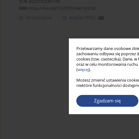
SLW 2022;57(2):85-100
DOI
:
https://doi.org/10.37055/slw/163230
Streszczenie
Artykuł
(PDF)
Przetwarzamy dane osobowe zbiera
zachowaniu odbywa się poprzez d
cookies (tzw. ciasteczka). Dane, w
oraz w celu monitorowania ruchu
(
więcej
).
Możesz zmienić ustawienia cookie
niektóre funkcjonalności dostępne
Zgadzam się