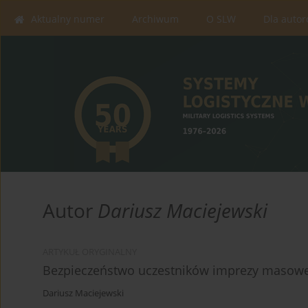
Aktualny numer
Archiwum
O SLW
Dla auto
Autor
Dariusz Maciejewski
ARTYKUŁ ORYGINALNY
Bezpieczeństwo uczestników imprezy masowej
Dariusz Maciejewski