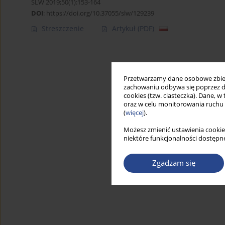
SLW 2019;50(1):153-164
DOI
:
https://doi.org/10.37055/slw/129239
Streszczenie
Artykuł
(PDF)
Przetwarzamy dane osobowe zbiera
zachowaniu odbywa się poprzez d
cookies (tzw. ciasteczka). Dane, w
oraz w celu monitorowania ruchu
(
więcej
).
Możesz zmienić ustawienia cookie
niektóre funkcjonalności dostępne
Zgadzam się