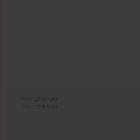
eISSN:
2719-7689
ISSN:
1508-5430