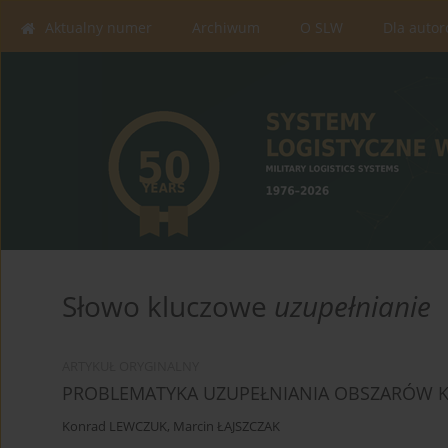
Aktualny numer
Archiwum
O SLW
Dla auto
Słowo kluczowe
uzupełnianie
ARTYKUŁ ORYGINALNY
PROBLEMATYKA UZUPEŁNIANIA OBSZARÓW K
Konrad LEWCZUK
,
Marcin ŁAJSZCZAK