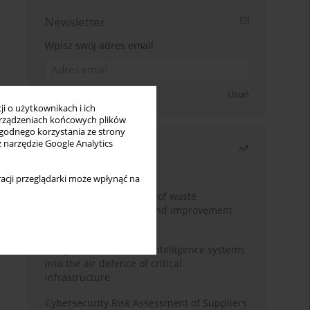
Newsletter
Wpisz swój adres email
Zapisz się
Usuń
i o użytkownikach i ich
rządzeniach końcowych plików
wygodnego korzystania ze strony
z narzędzie Google Analytics
Najczęściej czytane
Miesiąc
Rok
acji przeglądarki może wpłynąć na
Analysis and evaluation of waste
management logistics and improvement
proposals
Integration of artificial intelligence systems
into the air defence of critical
infrastructure
Cybersecurity Risk Assessment of Suppliers