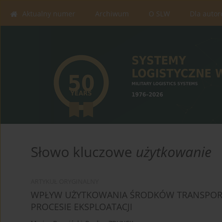
Aktualny numer
Archiwum
O SLW
Dla auto
Słowo kluczowe
użytkowanie
ARTYKUŁ ORYGINALNY
WPŁYW UŻYTKOWANIA ŚRODKÓW TRANSPORT
PROCESIE EKSPLOATACJI