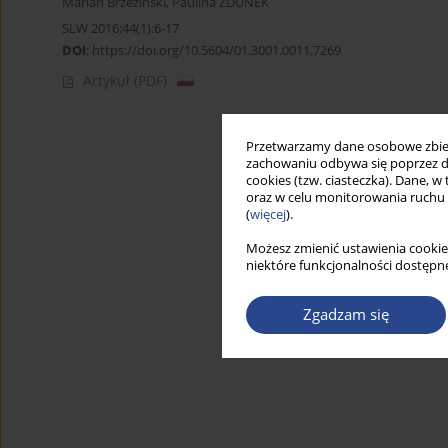
Marian Brzeziński
,
Paulina ZDUNEK
SLW 2016;44(1):6-17
DOI
:
https://doi.org/10.5604/01.3001.0011.7269
Artykuł
(PDF)
Przetwarzamy dane osobowe zbiera
zachowaniu odbywa się poprzez d
cookies (tzw. ciasteczka). Dane, w
oraz w celu monitorowania ruchu
(
więcej
).
Możesz zmienić ustawienia cookie
niektóre funkcjonalności dostępne
Zgadzam się