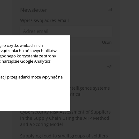
Newsletter
Wpisz swój adres email
Zapisz się
Usuń
i o użytkownikach i ich
rządzeniach końcowych plików
wygodnego korzystania ze strony
z narzędzie Google Analytics
Najczęściej czytane
Miesiąc
Rok
acji przeglądarki może wpłynąć na
Integration of artificial intelligence systems
into the air defence of critical
infrastructure
Cybersecurity Risk Assessment of Suppliers
in the Supply Chain Using the AHP Method
and a Scoring Model
Supplying food to small groups of soldiers