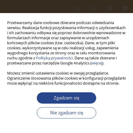
EN
PL
Przetwarzamy dane osobowe zbierane podczas odwiedzania
serwisu. Realizacja funkcji pozyskiwania informacji o użytkownikach
i ich zachowaniu odbywa się poprzez dobrowolnie wprowadzone w
formularzach informacje oraz zapisywanie w urządzeniach
końcowych plików cookies (tzw. ciasteczka). Dane, w tym pliki
cookies, wykorzystywane są w celu realizacji usług, zapewnienia
wygodnego korzystania ze strony oraz w celu monitorowania
ruchu zgodnie z
Polityką prywatności
. Dane są także zbierane i
przetwarzane przez narzędzie Google Analytics (
więcej
).
Możesz zmienić ustawienia cookies w swojej przeglądarce.
Ograniczenie stosowania plików cookies w konfiguracji przeglądarki
Słowo kluczowe
struktura
może wpłynąć na niektóre funkcjonalności dostępne na stronie.
wiekowa
Zgadzam się
ARTYKUŁ ORYGINALNY
Nie zgadzam się
STAN AKTUALNY RUCHOMYCH WARSZTATÓW
OBSŁUGOWO - NAPRAWCZYCH Z
UWZGLĘDNIENIEM SPECYFIKI POSZCZEGÓLNYCH