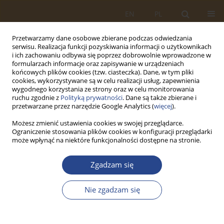
EN
PL
Przetwarzamy dane osobowe zbierane podczas odwiedzania
serwisu. Realizacja funkcji pozyskiwania informacji o użytkownikach
i ich zachowaniu odbywa się poprzez dobrowolnie wprowadzone w
formularzach informacje oraz zapisywanie w urządzeniach
końcowych plików cookies (tzw. ciasteczka). Dane, w tym pliki
cookies, wykorzystywane są w celu realizacji usług, zapewnienia
wygodnego korzystania ze strony oraz w celu monitorowania
ruchu zgodnie z
Polityką prywatności
. Dane są także zbierane i
przetwarzane przez narzędzie Google Analytics (
więcej
).
Możesz zmienić ustawienia cookies w swojej przeglądarce.
Ograniczenie stosowania plików cookies w konfiguracji przeglądarki
Słowo kluczowe
sprawność
może wpłynąć na niektóre funkcjonalności dostępne na stronie.
fizyczna
Zgadzam się
ARTYKUŁ ORYGINALNY
Nie zgadzam się
Ocena wybranych elementów potencjału Sił
Zbrojnych RP