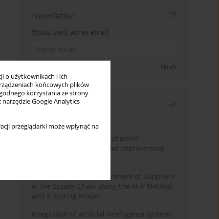
Newsletter
Wpisz swój adres email
Zapisz się
Usuń
i o użytkownikach i ich
rządzeniach końcowych plików
wygodnego korzystania ze strony
z narzędzie Google Analytics
Najczęściej czytane
Miesiąc
Rok
acji przeglądarki może wpłynąć na
Analysis and evaluation of waste
management logistics and improvement
proposals
Cybersecurity Risk Assessment of Suppliers
in the Supply Chain Using the AHP Method
and a Scoring Model
Integration of artificial intelligence systems