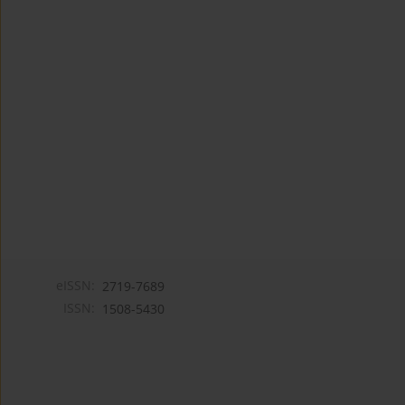
eISSN:
2719-7689
ISSN:
1508-5430