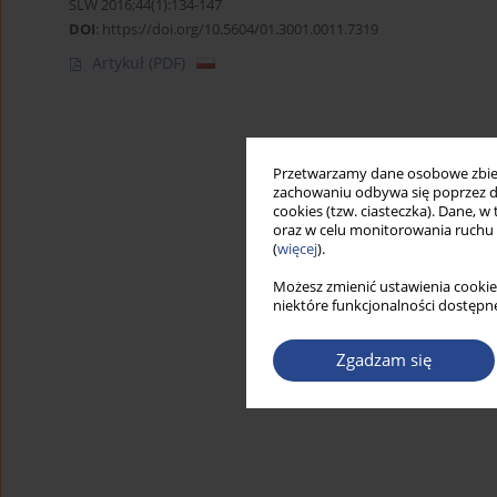
SLW 2016;44(1):134-147
DOI
:
https://doi.org/10.5604/01.3001.0011.7319
Artykuł
(PDF)
Przetwarzamy dane osobowe zbiera
zachowaniu odbywa się poprzez d
cookies (tzw. ciasteczka). Dane, w
oraz w celu monitorowania ruchu
(
więcej
).
Możesz zmienić ustawienia cookie
niektóre funkcjonalności dostępne
Zgadzam się