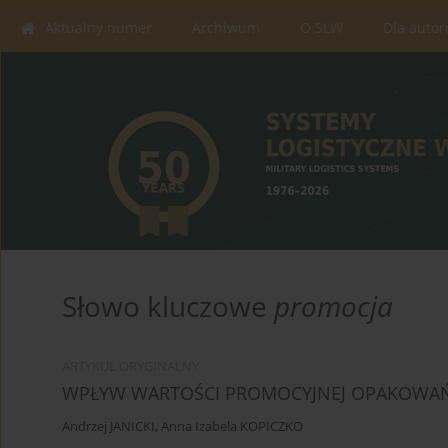
Aktualny numer
Archiwum
O SLW
Dla auto
Słowo kluczowe
promocja
ARTYKUŁ ORYGINALNY
WPŁYW WARTOŚCI PROMOCYJNEJ OPAKOWA
Andrzej JANICKI
,
Anna Izabela KOPICZKO