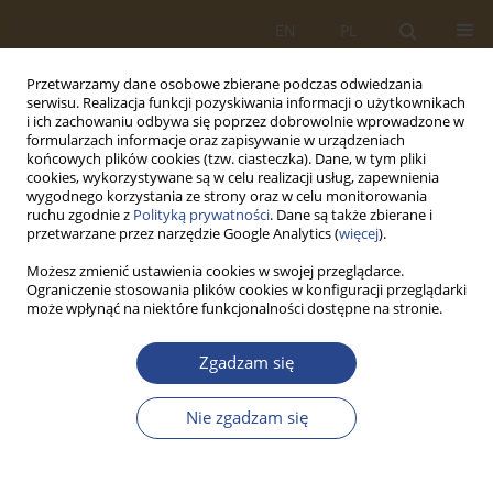
EN
PL
Przetwarzamy dane osobowe zbierane podczas odwiedzania
serwisu. Realizacja funkcji pozyskiwania informacji o użytkownikach
i ich zachowaniu odbywa się poprzez dobrowolnie wprowadzone w
formularzach informacje oraz zapisywanie w urządzeniach
końcowych plików cookies (tzw. ciasteczka). Dane, w tym pliki
cookies, wykorzystywane są w celu realizacji usług, zapewnienia
wygodnego korzystania ze strony oraz w celu monitorowania
ruchu zgodnie z
Polityką prywatności
. Dane są także zbierane i
przetwarzane przez narzędzie Google Analytics (
więcej
).
Możesz zmienić ustawienia cookies w swojej przeglądarce.
Ograniczenie stosowania plików cookies w konfiguracji przeglądarki
Słowo kluczowe
production
może wpłynąć na niektóre funkcjonalności dostępne na stronie.
stimulation
Zgadzam się
ARTYKUŁ ORYGINALNY
Nie zgadzam się
Political and legal analysis of the mechanisms of
providing Ukraine with resources of strategic
importance in the context of increasing the