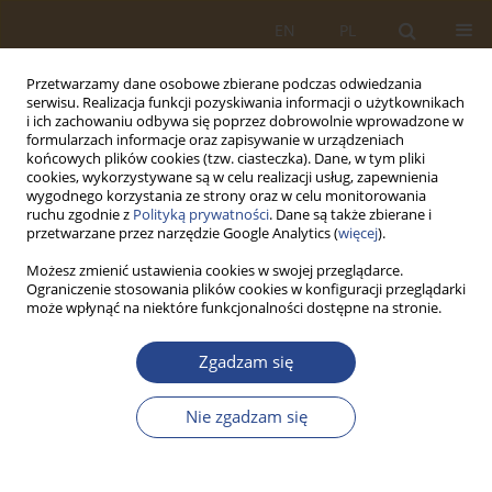
EN
PL
Przetwarzamy dane osobowe zbierane podczas odwiedzania
serwisu. Realizacja funkcji pozyskiwania informacji o użytkownikach
i ich zachowaniu odbywa się poprzez dobrowolnie wprowadzone w
formularzach informacje oraz zapisywanie w urządzeniach
końcowych plików cookies (tzw. ciasteczka). Dane, w tym pliki
cookies, wykorzystywane są w celu realizacji usług, zapewnienia
wygodnego korzystania ze strony oraz w celu monitorowania
ruchu zgodnie z
Polityką prywatności
. Dane są także zbierane i
przetwarzane przez narzędzie Google Analytics (
więcej
).
Możesz zmienić ustawienia cookies w swojej przeglądarce.
Ograniczenie stosowania plików cookies w konfiguracji przeglądarki
Słowo kluczowe
podejście
może wpłynąć na niektóre funkcjonalności dostępne na stronie.
procesowe
Zgadzam się
ARTYKUŁ ORYGINALNY
Nie zgadzam się
TEORETYCZNE ASPEKTY ZARZĄDZANIA LOGISTYKĄ
WOJSKOWĄ