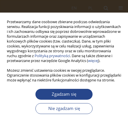
EN
PL
Przetwarzamy dane osobowe zbierane podczas odwiedzania
serwisu. Realizacja funkcji pozyskiwania informacji o użytkownikach
i ich zachowaniu odbywa się poprzez dobrowolnie wprowadzone w
formularzach informacje oraz zapisywanie w urządzeniach
końcowych plików cookies (tzw. ciasteczka). Dane, w tym pliki
cookies, wykorzystywane są w celu realizacji usług, zapewnienia
wygodnego korzystania ze strony oraz w celu monitorowania
ruchu zgodnie z
Polityką prywatności
. Dane są także zbierane i
przetwarzane przez narzędzie Google Analytics (
więcej
).
Możesz zmienić ustawienia cookies w swojej przeglądarce.
Ograniczenie stosowania plików cookies w konfiguracji przeglądarki
Słowo kluczowe
nakłady łączne
może wpłynąć na niektóre funkcjonalności dostępne na stronie.
na halę
Zgadzam się
ARTYKUŁ ORYGINALNY
Nie zgadzam się
KSZTAŁTOWANIE FUNKCJONALNO-
PRZESTRZENNE MAGAZYNÓW Z
UWZGLĘDNIENIEM ASPEKTÓW