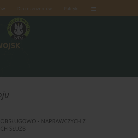
rów
Dla recenzentów
Polityki
oju
 OBSŁUGOWO - NAPRAWCZYCH Z
YCH SŁUŻB