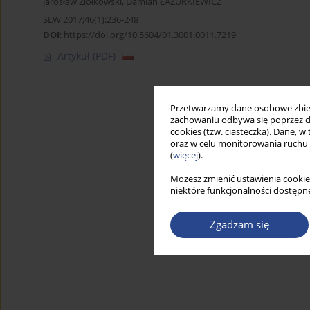
Jarosław Ziółkowski
,
Damian ŁAZURKIEWICZ
SLW 2017;46(1):236-248
DOI
:
https://doi.org/10.5604/01.3001.0011.7219
Artykuł
(PDF)
Przetwarzamy dane osobowe zbiera
zachowaniu odbywa się poprzez d
cookies (tzw. ciasteczka). Dane, w
oraz w celu monitorowania ruchu
(
więcej
).
Możesz zmienić ustawienia cookie
niektóre funkcjonalności dostępne
Zgadzam się