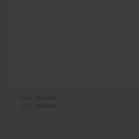
eISSN:
2719-7689
ISSN:
1508-5430