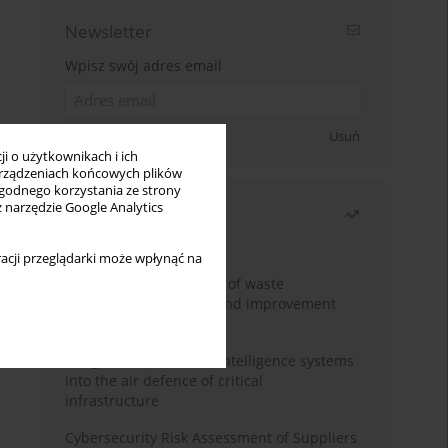
Newsletter
Wpisz swój adres email
Zapisz się
Usuń
i o użytkownikach i ich
rządzeniach końcowych plików
wygodnego korzystania ze strony
z narzędzie Google Analytics
Najczęściej czytane
Miesiąc
Rok
acji przeglądarki może wpłynąć na
Analysis and evaluation of waste
management logistics and improvement
proposals
Integration of artificial intelligence systems
into the air defence of critical
infrastructure
Cybersecurity Risk Assessment of Suppliers