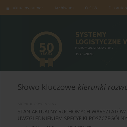
Aktualny numer
Archiwum
O SLW
Dla auto
Słowo kluczowe
kierunki rozw
ARTYKUŁ ORYGINALNY
STAN AKTUALNY RUCHOMYCH WARSZTATÓW
UWZGLĘDNIENIEM SPECYFIKI POSZCZEGÓLN