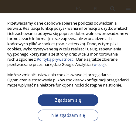
EN
PL
Przetwarzamy dane osobowe zbierane podczas odwiedzania
serwisu. Realizacja funkcji pozyskiwania informacji o użytkownikach
i ich zachowaniu odbywa się poprzez dobrowolnie wprowadzone w
formularzach informacje oraz zapisywanie w urządzeniach
końcowych plików cookies (tzw. ciasteczka). Dane, w tym pliki
cookies, wykorzystywane są w celu realizacji usług, zapewnienia
wygodnego korzystania ze strony oraz w celu monitorowania
ruchu zgodnie z
Polityką prywatności
. Dane są także zbierane i
przetwarzane przez narzędzie Google Analytics (
więcej
).
Możesz zmienić ustawienia cookies w swojej przeglądarce.
Ograniczenie stosowania plików cookies w konfiguracji przeglądarki
Słowo kluczowe
interface of
może wpłynąć na niektóre funkcjonalności dostępne na stronie.
customer and service
Zgadzam się
ARTYKUŁ ORYGINALNY
Nie zgadzam się
RFID TO USE CUSTOMERS OF SERVICE
Tomasz R. Waśniewski
,
Paulina Ignaciuk
,
Rafał Osowski