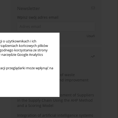
Newsletter
Wpisz swój adres email
Zapisz się
Usuń
i o użytkownikach i ich
rządzeniach końcowych plików
wygodnego korzystania ze strony
z narzędzie Google Analytics
Najczęściej czytane
Miesiąc
Rok
acji przeglądarki może wpłynąć na
Analysis and evaluation of waste
management logistics and improvement
proposals
Cybersecurity Risk Assessment of Suppliers
in the Supply Chain Using the AHP Method
and a Scoring Model
Integration of artificial intelligence systems