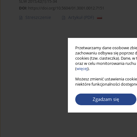
SLW 2015;42(1):15-34
DOI
:
https://doi.org/10.5604/01.3001.0012.7151
Streszczenie
Artykuł
(PDF)
Przetwarzamy dane osobowe zbiera
zachowaniu odbywa się poprzez d
cookies (tzw. ciasteczka). Dane, w
oraz w celu monitorowania ruchu
(
więcej
).
Możesz zmienić ustawienia cookie
niektóre funkcjonalności dostępne
Zgadzam się