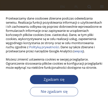
EN
PL
Przetwarzamy dane osobowe zbierane podczas odwiedzania
serwisu. Realizacja funkcji pozyskiwania informacji o użytkownikach
i ich zachowaniu odbywa się poprzez dobrowolnie wprowadzone w
formularzach informacje oraz zapisywanie w urządzeniach
końcowych plików cookies (tzw. ciasteczka). Dane, w tym pliki
cookies, wykorzystywane są w celu realizacji usług, zapewnienia
wygodnego korzystania ze strony oraz w celu monitorowania
ruchu zgodnie z
Polityką prywatności
. Dane są także zbierane i
przetwarzane przez narzędzie Google Analytics (
więcej
).
Możesz zmienić ustawienia cookies w swojej przeglądarce.
Ograniczenie stosowania plików cookies w konfiguracji przeglądarki
Słowo kluczowe
cooperation
może wpłynąć na niektóre funkcjonalności dostępne na stronie.
ARTYKUŁ ORYGINALNY
Zgadzam się
Developing relationships as a security factor in
supply chain management in the metal sector in
Nie zgadzam się
Poland
Ewa Staniewska