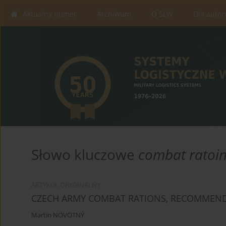
Aktualny numer
Archiwum
O SLW
Dla auto
Słowo kluczowe
combat ratoi
ARTYKUŁ ORYGINALNY
CZECH ARMY COMBAT RATIONS, RECOMMEND
Martin NOVOTNÝ