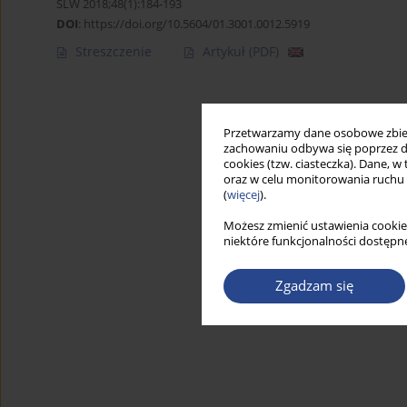
SLW 2018;48(1):184-193
DOI
:
https://doi.org/10.5604/01.3001.0012.5919
Streszczenie
Artykuł
(PDF)
Przetwarzamy dane osobowe zbiera
zachowaniu odbywa się poprzez d
cookies (tzw. ciasteczka). Dane, w
oraz w celu monitorowania ruchu
(
więcej
).
Możesz zmienić ustawienia cookie
niektóre funkcjonalności dostępne
Zgadzam się