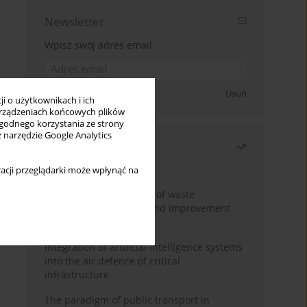
Newsletter
Wpisz swój adres email
Zapisz się
Usuń
i o użytkownikach i ich
rządzeniach końcowych plików
wygodnego korzystania ze strony
z narzędzie Google Analytics
Najczęściej czytane
Miesiąc
Rok
acji przeglądarki może wpłynąć na
Analysis and evaluation of waste
management logistics and improvement
proposals
Integration of artificial intelligence systems
into the air defence of critical
infrastructure
The paradigm of public transport in