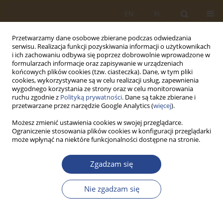
EN
PL
Przetwarzamy dane osobowe zbierane podczas odwiedzania
serwisu. Realizacja funkcji pozyskiwania informacji o użytkownikach
i ich zachowaniu odbywa się poprzez dobrowolnie wprowadzone w
formularzach informacje oraz zapisywanie w urządzeniach
końcowych plików cookies (tzw. ciasteczka). Dane, w tym pliki
cookies, wykorzystywane są w celu realizacji usług, zapewnienia
wygodnego korzystania ze strony oraz w celu monitorowania
ruchu zgodnie z
Polityką prywatności
. Dane są także zbierane i
przetwarzane przez narzędzie Google Analytics (
więcej
).
Możesz zmienić ustawienia cookies w swojej przeglądarce.
Ograniczenie stosowania plików cookies w konfiguracji przeglądarki
Słowo kluczowe
bezpieczeństwo
może wpłynąć na niektóre funkcjonalności dostępne na stronie.
dzieci
Zgadzam się
ARTYKUŁ ORYGINALNY
Nie zgadzam się
Wybór fotelika bezpieczeństwa do transportu
dziecka - badania ankietowe